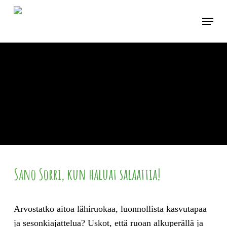
Skip
Menu
to
main
content
Sano Sorri, kun haluat salaattia!
Arvostatko aitoa lähiruokaa, luonnollista kasvutapaa
ja sesonkiajattelua? Uskot, että ruoan alkuperällä ja