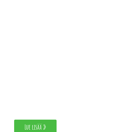
Turun Kauppatorilta!
Salaatteja ja kasviksia
satokauden mukaan
Parhaan satokauden aikaan
kesällä korit notkuvat
tuoreista vihanneksista ja
herkulliset värit tarjoavat
silmänruokaa.
Lue lisää »