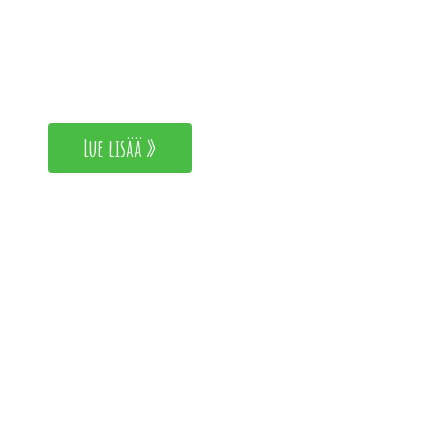
Rucola
Lue lisää »