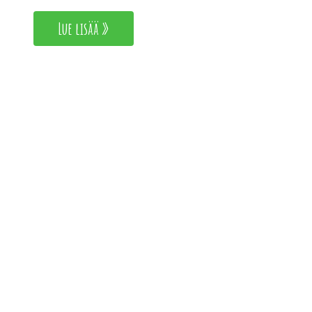
Lue lisää »
Hae torilta!
Löydät myyntipisteemme