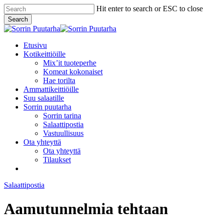
Skip
Hit enter to search or ESC to close
to
Search
main
Close
content
Search
Menu
Etusivu
Kotikeittiöille
Mix’it tuoteperhe
Komeat kokonaiset
Hae torilta
Ammattikeittiöille
Suu salaatille
Sorrin puutarha
Sorrin tarina
Salaattipostia
Vastuullisuus
Ota yhteyttä
Ota yhteyttä
Tilaukset
twitter
facebook
pinterest
youtube
instagram
Salaattipostia
Aamutunnelmia tehtaan