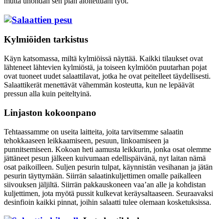
mutta unohdan sen pian aloitettuani työt.
Kylmiöiden tarkistus
Käyn katsomassa, miltä kylmiöissä näyttää. Kaikki tilaukset ovat
lähteneet lähtevien kylmiöstä, ja toiseen kylmiöön puutarhan pojat
ovat tuoneet uudet salaattilavat, jotka he ovat peitelleet täydellisesti.
Salaattikerät menettävät vähemmän kosteutta, kun ne lepäävät
pressun alla kuin peiteltyinä.
Linjaston kokoonpano
Tehtaassamme on useita laitteita, joita tarvitsemme salaatin
tehokkaaseen leikkaamiseen, pesuun, linkoamiseen ja
punnitsemiseen. Kokoan heti aamusta leikkurin, jonka osat olemme
jättäneet pesun jälkeen kuivumaan edellispäivänä, nyt laitan nämä
osat paikoilleen. Suljen pesurin tulpat, käynnistän vesihanan ja jätän
pesurin täyttymään. Siirrän salaatinkuljettimen omalle paikalleen
siivouksen jäljiltä. Siirrän pakkauskoneen vaa’an alle ja kohdistan
kuljettimen, jota myötä pussit kulkevat keräysaltaaseen. Seuraavaksi
desinfioin kaikki pinnat, joihin salaatti tulee olemaan kosketuksissa.