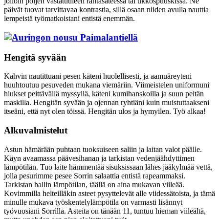
jolloin poljen vastatuuleen räntäsateessa tai ukkospuuskissa. Ne
päivät tuovat tarvittavaa kontrastia, sillä osaan niiden avulla nauttia
lempeistä työmatkoistani entistä enemmän.
Hengitä syvään
Kahvin nautittuani pesen käteni huolellisesti, ja aamuäreyteni
huuhtoutuu pesuveden mukana viemäriin. Viimeistelen uniformuni
hiukset peittävällä myssyllä, käteni kumihanskoilla ja suun peitän
maskilla. Hengitän syvään ja ojennan ryhtiäni kuin muistuttaakseni
itseäni, että nyt olen töissä. Hengitän ulos ja hymyilen. Työ alkaa!
Alkuvalmistelut
Astun hämärään puhtaan tuoksuiseen saliin ja laitan valot päälle.
Käyn avaamassa päävesihanan ja tarkistan vedenjäähdyttimen
lämpötilän. Tuo laite hämmentää sisuksissaan lähes jääkylmää vettä,
jolla pesurimme pesee Sorrin salaattia entistä rapeammaksi.
Tarkistan hallin lämpötilan, täällä on aina mukavan viileää.
Kovimmilla helteilläkin asteet pysyttelevät alle viidessätoista, ja tämä
minulle mukava työskentelylämpötila on varmasti lisännyt
työvuosiani Sorrilla. Asteita on tänään 11, tuntuu hieman viileältä,