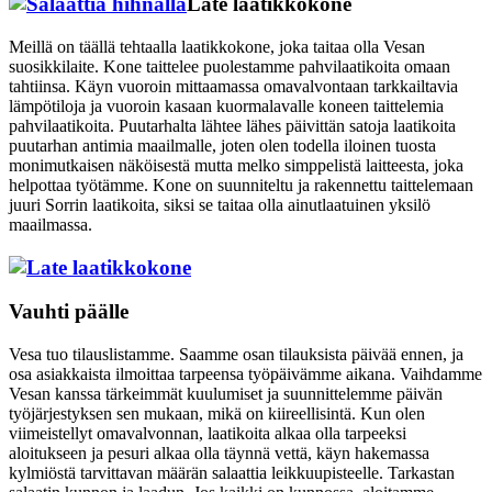
Late laatikkokone
Meillä on täällä tehtaalla laatikkokone, joka taitaa olla Vesan
suosikkilaite. Kone taittelee puolestamme pahvilaatikoita omaan
tahtiinsa. Käyn vuoroin mittaamassa omavalvontaan tarkkailtavia
lämpötiloja ja vuoroin kasaan kuormalavalle koneen taittelemia
pahvilaatikoita. Puutarhalta lähtee lähes päivittän satoja laatikoita
puutarhan antimia maailmalle, joten olen todella iloinen tuosta
monimutkaisen näköisestä mutta melko simppelistä laitteesta, joka
helpottaa työtämme. Kone on suunniteltu ja rakennettu taittelemaan
juuri Sorrin laatikoita, siksi se taitaa olla ainutlaatuinen yksilö
maailmassa.
Vauhti päälle
Vesa tuo tilauslistamme. Saamme osan tilauksista päivää ennen, ja
osa asiakkaista ilmoittaa tarpeensa työpäivämme aikana. Vaihdamme
Vesan kanssa tärkeimmät kuulumiset ja suunnittelemme päivän
työjärjestyksen sen mukaan, mikä on kiireellisintä. Kun olen
viimeistellyt omavalvonnan, laatikoita alkaa olla tarpeeksi
aloitukseen ja pesuri alkaa olla täynnä vettä, käyn hakemassa
kylmiöstä tarvittavan määrän salaattia leikkuupisteelle. Tarkastan