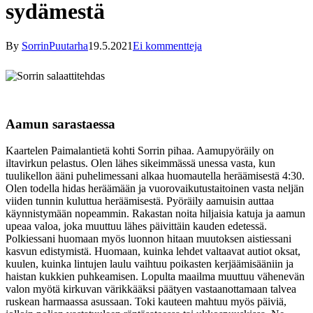
sydämestä
By
SorrinPuutarha
19.5.2021
Ei kommentteja
Aamun sarastaessa
Kaartelen Paimalantietä kohti Sorrin pihaa. Aamupyöräily on
iltavirkun pelastus. Olen lähes sikeimmässä unessa vasta, kun
tuulikellon ääni puhelimessani alkaa huomautella heräämisestä 4:30.
Olen todella hidas heräämään ja vuorovaikutustaitoinen vasta neljän
viiden tunnin kuluttua heräämisestä. Pyöräily aamuisin auttaa
käynnistymään nopeammin. Rakastan noita hiljaisia katuja ja aamun
upeaa valoa, joka muuttuu lähes päivittäin kauden edetessä.
Polkiessani huomaan myös luonnon hitaan muutoksen aistiessani
kasvun edistymistä. Huomaan, kuinka lehdet valtaavat autiot oksat,
kuulen, kuinka lintujen laulu vaihtuu poikasten kerjäämisääniin ja
haistan kukkien puhkeamisen. Lopulta maailma muuttuu vähenevän
valon myötä kirkuvan värikkääksi päätyen vastaanottamaan talvea
ruskean harmaassa asussaan. Toki kauteen mahtuu myös päiviä,