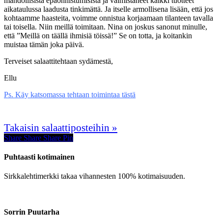
mahdollisista epäonnistumisista ja valmistaneet kaikki tuotteet
aikataulussa laadusta tinkimättä. Ja itselle armollisena lisään, että jos
kohtaamme haasteita, voimme onnistua korjaamaan tilanteen tavalla
tai toisella. Niin meillä toimitaan. Nina on joskus sanonut minulle,
että ”Meillä on täällä ihmisiä töissä!” Se on totta, ja koitankin
muistaa tämän joka päivä.
Terveiset salaattitehtaan sydämestä,
Ellu
Ps. Käy katsomassa tehtaan toimintaa tästä
Takaisin salaattiposteihin »
Share
Share
Share
Share
Pin
Puhtaasti kotimainen
Sirkkalehtimerkki takaa vihannesten 100% kotimaisuuden.
Sorrin Puutarha