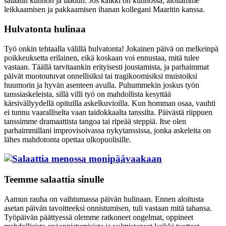
salaatin kunnon ja laadun. Jos kaikki on kunnossa, aloitamme
leikkaamisen ja pakkaamisen ihanan kollegani Maaritin kanssa.
Hulvatonta hulinaa
Työ onkin tehtaalla välillä hulvatonta! Jokainen päivä on melkeinpä
poikkeuksetta erilainen, eikä koskaan voi ennustaa, mitä tulee
vastaan. Täällä tarvitaankin erityisesti joustamista, ja parhaimmat
päivät muotoutuvat onnellisiksi tai tragikoomisiksi muistoiksi
huumorin ja hyvän asenteen avulla. Puhummekin joskus työn
tanssiaskeleista, sillä villi työ on mahdollista kesyttää
kärsivällyydellä opituilla askelkuvioilla. Kun homman osaa, vauhti
ei tunnu vaaralliselta vaan taidokkaalta tanssilta. Päivästä riippuen
tanssimme dramaattista tangoa tai ripeää steppiä. Itse olen
parhaimmillani improvisoivassa nykytanssissa, jonka askeleita on
lähes mahdotonta opettaa ulkopuolisille.
Teemme salaattia sinulle
Aamun rauha on vaihtumassa päivän hulinaan. Ennen aloitusta
asetan päivän tavoitteeksi onnistumisen, tuli vastaan mitä tahansa.
Työpäivän päättyessä olemme ratkoneet ongelmat, oppineet