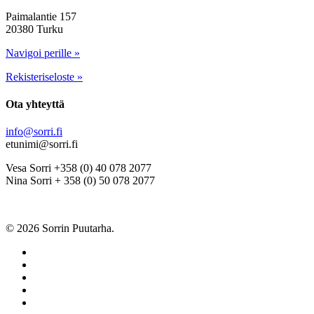
Paimalantie 157
20380 Turku
Navigoi perille »
Rekisteriseloste »
Ota yhteyttä
info@sorri.fi
etunimi@sorri.fi
Vesa Sorri +358 (0) 40 078 2077
Nina Sorri + 358 (0) 50 078 2077
© 2026 Sorrin Puutarha.
twitter
facebook
pinterest
youtube
instagram