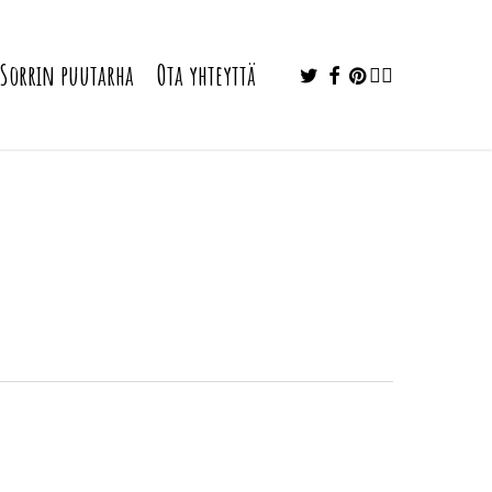
twitter
facebook
pinterest
youtube
instagram
Sorrin puutarha
Ota yhteyttä