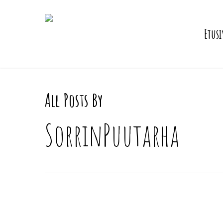
Skip
to
Etus
main
content
All Posts By
SorrinPuutarha