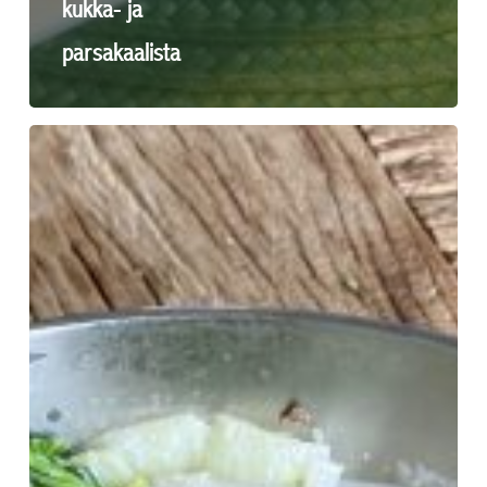
kukka- ja
parsakaalista
Kesäkeitto
thaimaustein