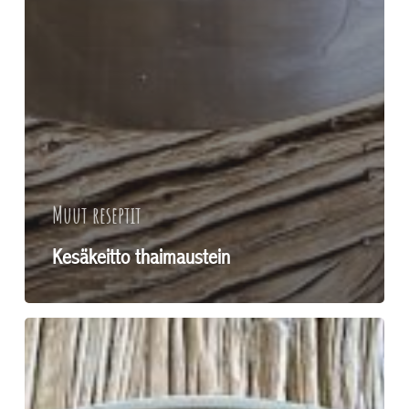
Muut reseptit
Kesäkeitto thaimaustein
Kyssäkaali-
kinkkukiusaus
(keto)